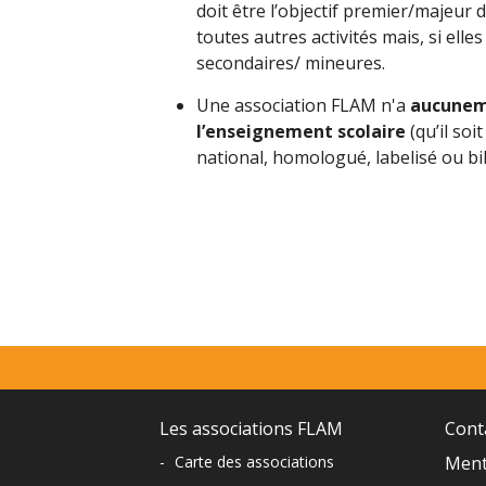
doit être l’objectif premier/majeur d
toutes autres activités mais, si elles
secondaires/ mineures.
Une association FLAM n'a
aucuneme
l’enseignement scolaire
(qu’il so
national, homologué, labelisé ou b
Menu
prefooter
Navigation
Les associations FLAM
Cont
-
Carte des associations
Ment
du