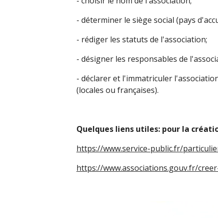
- choisir le nom de l'association;
- déterminer le siège social (pays d'acc
- rédiger les statuts de l'association;
- désigner les responsables de l'associ
- déclarer et l'immatriculer l'associat
(locales ou françaises).
Quelques liens utiles: pour la créati
https://www.service-public.fr/particul
https://www.associations.gouv.fr/creer