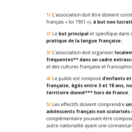
1/
L’association doit être dûment consti
français « loi 1901 »),
à but non lucrat
2/
Le
but principal
et spécifique dans s
pratique de la langue française
;
3/
L’association doit organiser
locale
fréquentes** dans un cadre extrasc
et des cultures française et francopho
4/
Le public est composé
d’enfants et
française, âgés entre 3 et 18 ans, n
territoire donné*** hors de France
;
5/
Les effectifs doivent comprendre
un
adolescents français non scolarisés 
complémentaire pouvant être composé 
autre nationalité ayant une connaissanc