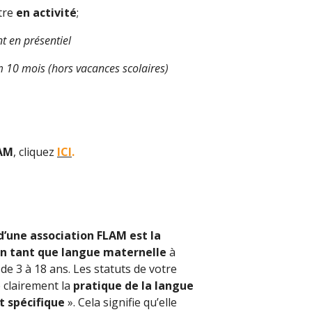
être
en activité
;
nt en présentiel
10 mois (hors vacances scolaires)
AM
, cliquez
ICI
.
 d’une association FLAM est la
en tant que langue maternelle
à
de 3 à 18 ans. Les statuts de votre
e clairement la
pratique de la langue
t spécifique
». Cela signifie qu’elle