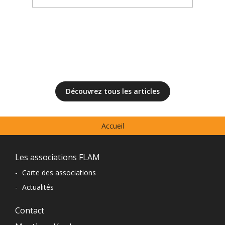
à
Découvrez tous les articles
Menu
Accueil
prefooter
Navigation
Les associations FLAM
du
-
Carte des associations
-
Actualités
pied
de
Contact