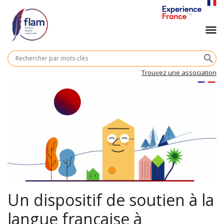
Aller
au
Navigation
menu
contenu
principal
principale
M
search
cl
Trouvez une association
Un dispositif de soutien à la
langue française à