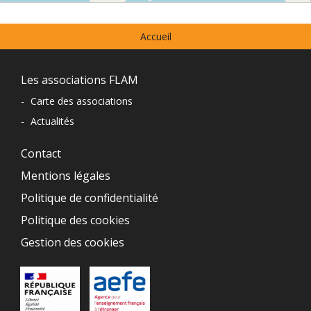
⇧
Menu
©
OpenStreetMap
contributors.
Accueil
prefooter
»
Navigation
Les associations FLAM
du
-
Carte des associations
-
Actualités
pied
de
Contact
Mentions légales
page
Politique de confidentialité
Politique des cookies
Gestion des cookies