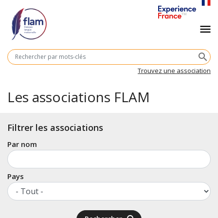
Aller
au
Navigation
menu
contenu
principal
principale
M
search
cl
Trouvez une association
Les associations FLAM
Filtrer les associations
Par nom
Pays