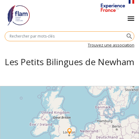
Aller
au
Navigation
menu
contenu
principal
principale
M
search
cl
Trouvez une association
Les Petits Bilingues de Newham