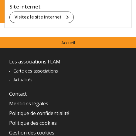
Site internet
chevron_right
Visitez le site internet
Menu
Accueil
prefooter
Navigation
Les associations FLAM
du
-
Carte des associations
-
Actualités
pied
de
Contact
Mentions légales
page
Politique de confidentialité
Politique des cookies
Gestion des cookies