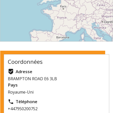
⇧
©
OpenStreetMap
contributors.
Coordonnées
»
beenhere
Adresse
BRAMPTON ROAD E6 3LB
Pays
Royaume-Uni
local_phone
Téléphone
+447950200752