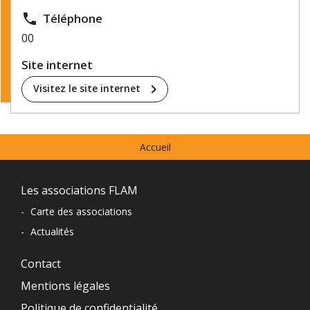
local_phone
Téléphone
00
Site internet
chevron_right
Visitez le site internet
Menu
Accueil
prefooter
Navigation
Les associations FLAM
du
-
Carte des associations
-
Actualités
pied
de
Contact
Mentions légales
page
Politique de confidentialité