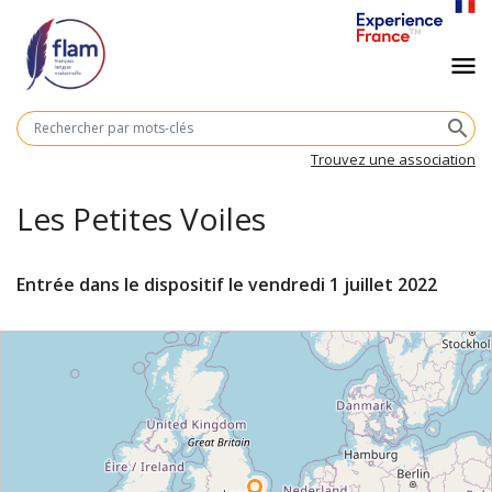
Aller
au
Navigation
menu
contenu
principal
principale
M
search
cl
Trouvez une association
Les Petites Voiles
Entrée dans le dispositif le
vendredi 1 juillet 2022