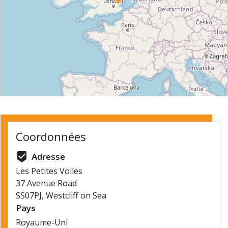
⇧
©
OpenStreetMap
contributors.
Coordonnées
»
beenhere
Adresse
Les Petites Voiles
37 Avenue Road
SS07PJ, Westcliff on Sea
Pays
Royaume-Uni