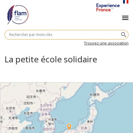
Aller
au
Navigation
menu
contenu
principal
principale
M
search
cl
Trouvez une association
La petite école solidaire