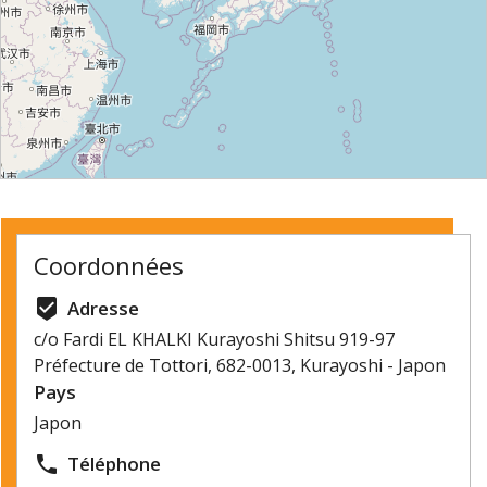
⇧
©
OpenStreetMap
contributors.
Coordonnées
»
beenhere
Adresse
c/o Fardi EL KHALKI Kurayoshi Shitsu 919-97
Préfecture de Tottori, 682-0013, Kurayoshi - Japon
Pays
Japon
local_phone
Téléphone