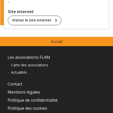
-
Site internet
chevron_right
Visitez le site internet
Menu
Accueil
prefooter
Navigation
Les associations FLAM
du
-
Carte des associations
-
Actualités
pied
de
Contact
Mentions légales
page
Politique de confidentialité
Politique des cookies