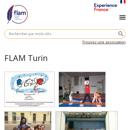
Aller
au
Navigation
menu
contenu
principal
principale
M
search
cl
Trouvez une association
FLAM Turin