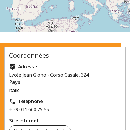
⇧
©
OpenStreetMap
contributors.
Coordonnées
»
beenhere
Adresse
Lycée Jean Giono - Corso Casale, 324
Pays
Italie
local_phone
Téléphone
+ 39 011 660 29 55
Site internet