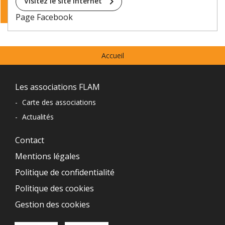
chevron_right
Visitez le site internet
Page Facebook
Menu
Accueil
prefooter
Navigation
Les associations FLAM
du
-
Carte des associations
-
Actualités
pied
de
Contact
Mentions légales
page
Politique de confidentialité
Politique des cookies
Gestion des cookies