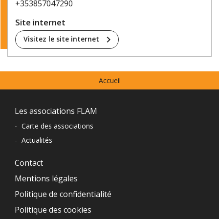
+353857047290
Site internet
chevron_right
Visitez le site internet
Menu
Accueil
prefooter
Navigation
Les associations FLAM
du
-
Carte des associations
-
Actualités
pied
de
Contact
Mentions légales
page
Politique de confidentialité
Politique des cookies