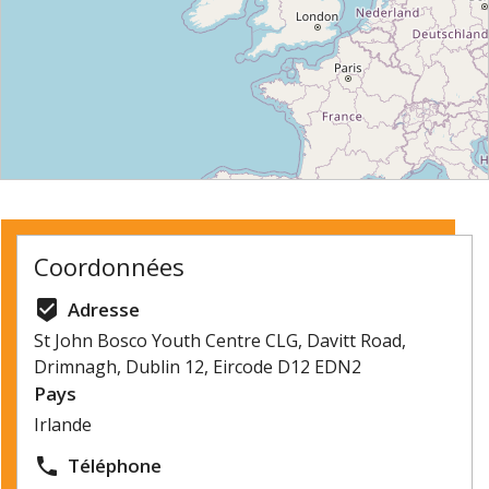
⇧
©
OpenStreetMap
contributors.
Coordonnées
»
beenhere
Adresse
St John Bosco Youth Centre CLG, Davitt Road,
Drimnagh, Dublin 12, Eircode D12 EDN2
Pays
Irlande
local_phone
Téléphone