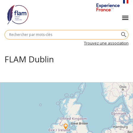
Aller
au
Navigation
menu
contenu
principal
principale
M
search
cl
Trouvez une association
FLAM Dublin