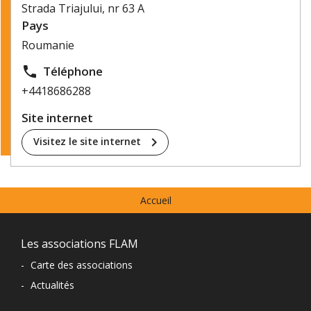
Strada Triajului, nr 63 A
Pays
Roumanie
local_phone
Téléphone
+4418686288
Site internet
chevron_right
Visitez le site internet
Menu
Accueil
prefooter
Navigation
Les associations FLAM
du
-
Carte des associations
-
Actualités
pied