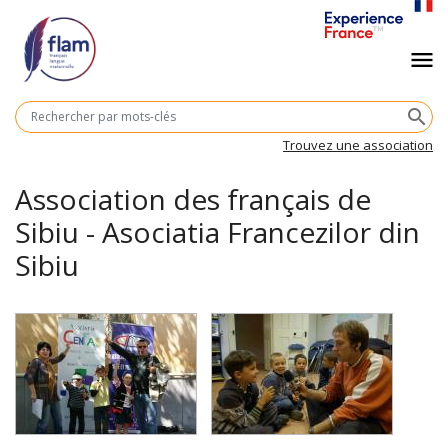
Aller
au
Navigation
menu
contenu
principal
principale
M
search
cl
Trouvez une association
Association des français de
Sibiu - Asociatia Francezilor din
Sibiu