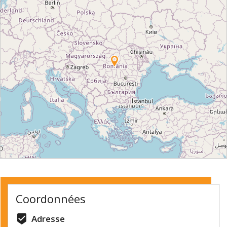
⇧
©
OpenStreetMap
contributors.
Coordonnées
»
beenhere
Adresse