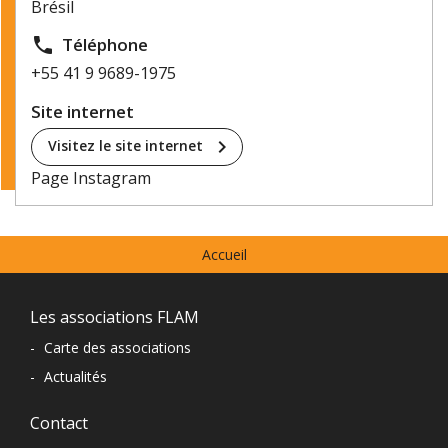
Brésil
local_phone
Téléphone
+55 41 9 9689-1975
Site internet
chevron_right
Visitez le site internet
Page Instagram
Menu
Accueil
prefooter
Navigation
Les associations FLAM
du
-
Carte des associations
-
Actualités
pied
de
Contact