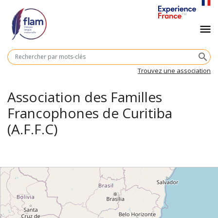
Aller
au
Navigation
menu
contenu
principal
principale
M
search
cl
Trouvez une association
Association des Familles
Francophones de Curitiba
(A.F.F.C)