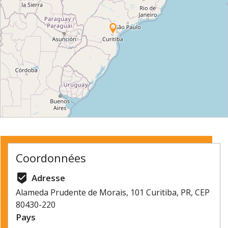
⇧
©
OpenStreetMap
contributors.
Coordonnées
»
beenhere
Adresse
Alameda Prudente de Morais, 101 Curitiba, PR, CEP
80430-220
Pays