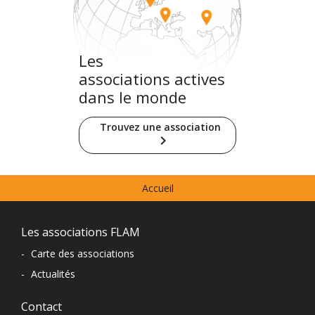
Les
associations actives
dans le monde
Trouvez une association
keyboard_arrow_right
Menu
Accueil
prefooter
Navigation
Les associations FLAM
du
-
Carte des associations
-
Actualités
pied
de
Contact