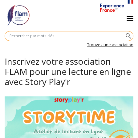
Aller
au
Navigation
menu
contenu
principal
principale
M
search
cl
Trouvez une association
Inscrivez votre association
FLAM pour une lecture en ligne
avec Story Play'r