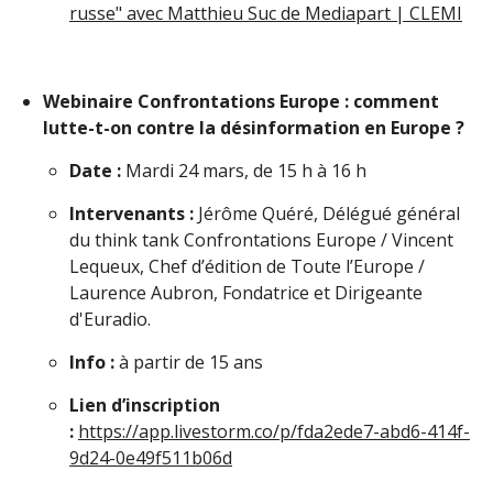
russe" avec Matthieu Suc de Mediapart | CLEMI
Webinaire Confrontations Europe : comment
lutte-t-on contre la désinformation en Europe ?
Date :
Mardi 24 mars, de 15 h à 16 h
Intervenants :
Jérôme Quéré, Délégué général
du think tank Confrontations Europe / Vincent
Lequeux, Chef d’édition de Toute l’Europe /
Laurence Aubron, Fondatrice et Dirigeante
d'Euradio.
Info :
à partir de 15 ans
Lien d’inscription
:
https://app.livestorm.co/p/fda2ede7-abd6-414f-
9d24-0e49f511b06d