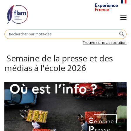
Aller
au
Navigation
menu
contenu
principal
principale
M
search
cl
Trouvez une association
Semaine de la presse et des
médias à l'école 2026