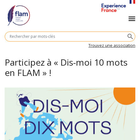
Aller
au
Navigation
menu
contenu
principal
principale
M
search
cl
Trouvez une association
Participez à « Dis-moi 10 mots
en FLAM » !