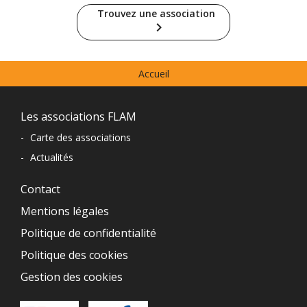
Trouvez une association
keyboard_arrow_right
Menu
Accueil
prefooter
Navigation
Les associations FLAM
du
-
Carte des associations
-
Actualités
pied
de
Contact
Mentions légales
page
Politique de confidentialité
Politique des cookies
Gestion des cookies