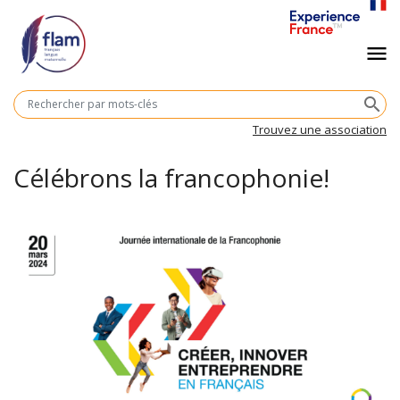
Aller
au
Navigation
menu
contenu
principal
principale
M
search
cl
Trouvez une association
Célébrons la francophonie!