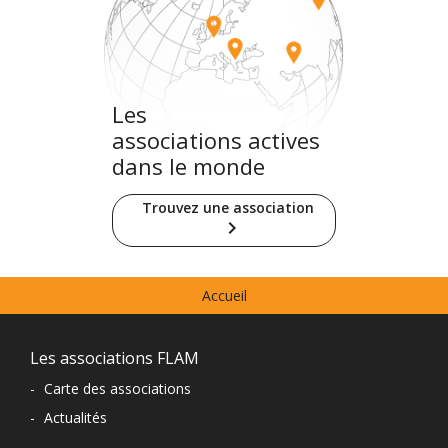
Les
associations actives
dans le monde
Trouvez une association
keyboard_arrow_right
Menu
Accueil
prefooter
Navigation
Les associations FLAM
du
-
Carte des associations
-
Actualités
pied