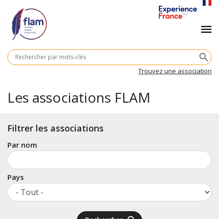
Aller
au
Navigation
menu
contenu
principal
principale
M
search
cl
Trouvez une association
Les associations FLAM
Filtrer les associations
Par nom
Pays