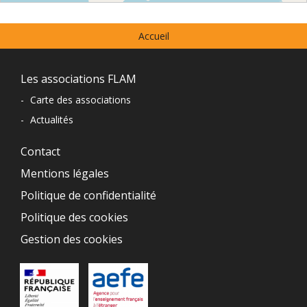
⇧
Menu
©
OpenStreetMap
contributors.
Accueil
prefooter
»
Navigation
Les associations FLAM
du
-
Carte des associations
-
Actualités
pied
de
Contact
Mentions légales
page
Politique de confidentialité
Politique des cookies
Gestion des cookies